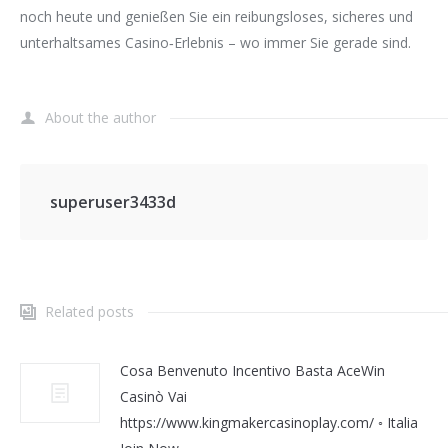
noch heute und genießen Sie ein reibungsloses, sicheres und
unterhaltsames Casino‑Erlebnis – wo immer Sie gerade sind.
About the author
superuser3433d
Related posts
Cosa Benvenuto Incentivo Basta AceWin
Casinò Vai
https://www.kingmakercasinoplay.com/ ◦ Italia