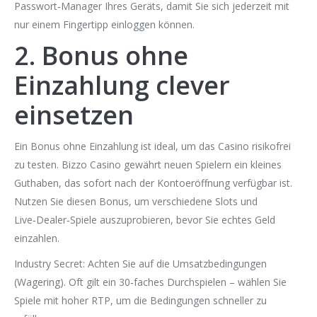
Passwort‑Manager Ihres Geräts, damit Sie sich jederzeit mit
nur einem Fingertipp einloggen können.
2. Bonus ohne
Einzahlung clever
einsetzen
Ein Bonus ohne Einzahlung ist ideal, um das Casino risikofrei
zu testen. Bizzo Casino gewährt neuen Spielern ein kleines
Guthaben, das sofort nach der Kontoeröffnung verfügbar ist.
Nutzen Sie diesen Bonus, um verschiedene Slots und
Live‑Dealer‑Spiele auszuprobieren, bevor Sie echtes Geld
einzahlen.
Industry Secret: Achten Sie auf die Umsatzbedingungen
(Wagering). Oft gilt ein 30‑faches Durchspielen – wählen Sie
Spiele mit hoher RTP, um die Bedingungen schneller zu