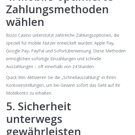
Zahlungsmethoden
wählen
Bizzo Casino unterstützt zahlreiche Zahlungsoptionen, die
speziell für mobile Nutzer entwickelt wurden: Apple Pay,
Google Pay, PayPal und Sofortüberweisung. Diese Methoden
ermöglichen sofortige Einzahlungen und schnelle
Auszahlungen – oft innerhalb von 24 Stunden.
Quick Win: Aktivieren Sie die „Schnellauszahlung“ in Ihren
Kontoeinstellungen, um bei Gewinn sofort das Geld auf Ihr
Mobilkonto zu erhalten.
5. Sicherheit
unterwegs
gewährleisten